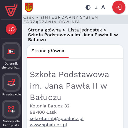
login
A
A
Łask - zINTEGROWANY SYSTEM
ZARZąDZANIA OŚWIATĄ
JO
Strona główna
>
Lista jednostek
>
Szkoła Podstawowa im. Jana Pawła II w
Bałuczu
Strona główna
Dziennik
elektroniczny
Szkoła Podstawowa
im. Jana Pawła II w
Bałuczu
iPrzedszkole
Kolonia Bałucz 32
98-100 Łask
sekretariat@spbalucz.pl
Nabory dla
www.spbalucz.pl
kandydata