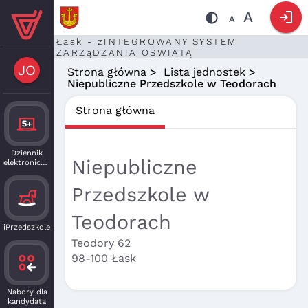
login
A
A
Łask - zINTEGROWANY SYSTEM
ZARZąDZANIA OŚWIATĄ
JO
Strona główna
>
Lista jednostek
>
Niepubliczne Przedszkole w Teodorach
Strona główna
Dziennik
Niepubliczne
elektroniczny
Przedszkole w
Teodorach
iPrzedszkole
Teodory 62
98-100 Łask
Nabory dla
kandydata