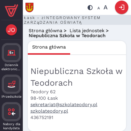
login
A
A
Łask - zINTEGROWANY SYSTEM
ZARZąDZANIA OŚWIATĄ
JO
Strona główna
>
Lista jednostek
>
Niepubliczna Szkoła w Teodorach
Strona główna
Dziennik
Niepubliczna Szkoła w
elektroniczny
Teodorach
Teodory 62
iPrzedszkole
98-100 Łask
sekretariat@szkolateodory.pl
szkolateodory.pl
436752191
Nabory dla
kandydata