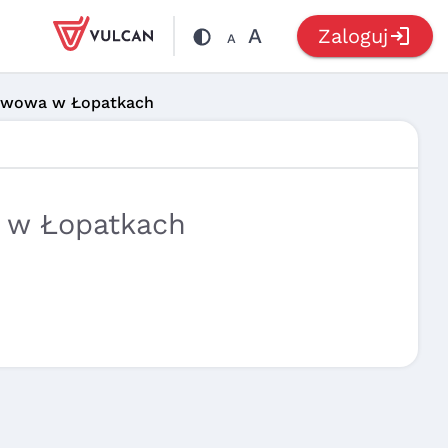
login
A
Zaloguj
A
tawowa w Łopatkach
 w Łopatkach