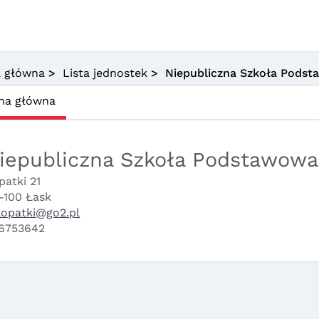
a główna
>
Lista jednostek
> Niepubliczna Szkoła Pods
na główna
iepubliczna Szkoła Podstawowa
patki 21
-100 Łask
lopatki@go2.pl
6753642