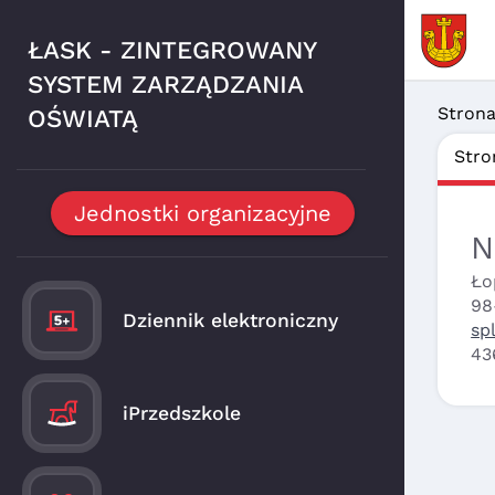
ŁASK - ZINTEGROWANY
SYSTEM ZARZĄDZANIA
Stron
OŚWIATĄ
Stro
Jednostki organizacyjne
N
Ło
98
Dziennik elektroniczny
sp
43
iPrzedszkole