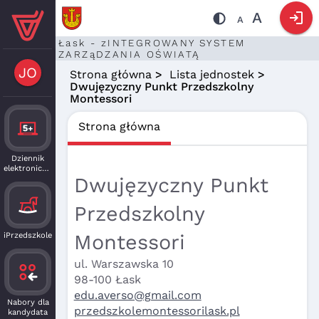
login
A
A
Łask - zINTEGROWANY SYSTEM
ZARZąDZANIA OŚWIATĄ
JO
Strona główna
>
Lista jednostek
>
Dwujęzyczny Punkt Przedszkolny
Montessori
Strona główna
Dziennik
elektroniczny
Dwujęzyczny Punkt
Przedszkolny
Montessori
iPrzedszkole
ul. Warszawska 10
98-100 Łask
edu.averso@gmail.com
Nabory dla
przedszkolemontessorilask.pl
kandydata