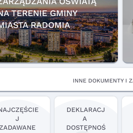
ZARZĄDZANIA OŚWIATĄ
NA TERENIE GMINY
MIASTA RADOMIA
INNE DOKUMENTY I 
NAJCZĘŚCIE
DEKLARACJ
J 
A 
ZADAWANE 
DOSTĘPNOŚ