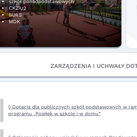
szkół ponadpodstawowych
CKZiU2
BURS
MDK
ZARZĄDZENIA I UCHWAŁY DO
◊ Dotacja dla publicznych szkół podstawowych w ra
programu „Posiłek w szkole i w domu”