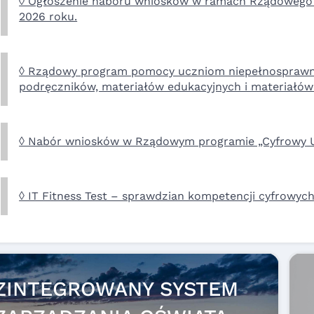
◊ Ogłoszenie naboru wniosków w ramach Rządowego
2026 roku.
◊ Rządowy program pomocy uczniom niepełnosprawn
podręczników, materiałów edukacyjnych i materiałów
◊ Nabór wniosków w Rządowym programie „Cyfrowy U
◊ IT Fitness Test – sprawdzian kompetencji cyfrowych
ZINTEGROWANY SYSTEM