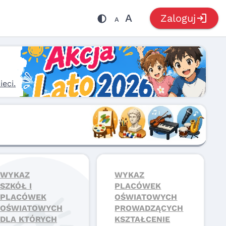
login
A
Zaloguj
A
eci.
WYKAZ
WYKAZ
SZKÓŁ I
PLACÓWEK
PLACÓWEK
OŚWIATOWYCH
OŚWIATOWYCH
PROWADZĄCYCH
DLA KTÓRYCH
KSZTAŁCENIE