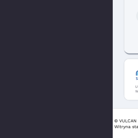
U
W
© VULCAN s
Witryna st