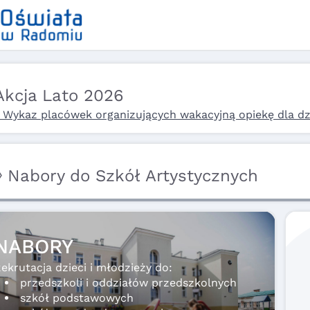
Akcja Lato 2026
 Wykaz placówek organizujących wakacyjną opiekę dla dzi
◊ Nabory do Szkół Artystycznych
NABORY
ekrutacja dzieci i młodzieży do:
przedszkoli i oddziałów przedszkolnych
szkół podstawowych