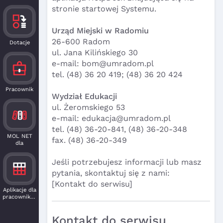
stronie startowej Systemu.
Urząd Miejski w Radomiu
26-600 Radom
Dotacje
ul. Jana Kilińskiego 30
e-mail: bom@umradom.pl
tel. (48) 36 20 419; (48) 36 20 424
Pracownik
Wydział Edukacji
ul. Żeromskiego 53
e-mail: edukacja@umradom.pl
tel. (48) 36-20-841, (48) 36-20-348
MOL NET
fax. (48) 36-20-349
dla
czytelnika
Jeśli potrzebujesz informacji lub masz
pytania, skontaktuj się z nami:
​[Kontakt do serwisu]
Aplikacje dla
pracowników
Kontakt do serwisu