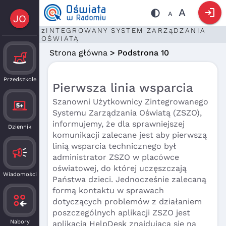
login
A
A
JO
zINTEGROWANY SYSTEM ZARZąDZANIA
OŚWIATĄ
Strona główna
> Podstrona 10
Przedszkole
Pierwsza linia wsparcia
Szanowni Użytkownicy Zintegrowanego
Systemu Zarządzania Oświatą (ZSZO),
informujemy, że dla sprawniejszej
Dziennik
komunikacji zalecane jest aby pierwszą
linią wsparcia technicznego był
administrator ZSZO w placówce
oświatowej, do której uczęszczają
Wiadomości
Państwa dzieci. Jednocześnie zalecaną
formą kontaktu w sprawach
dotyczących problemów z działaniem
poszczególnych aplikacji ZSZO jest
Nabory
aplikacja HelpDesk znajdująca się na