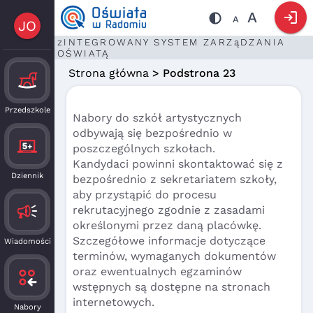
login
A
A
JO
zINTEGROWANY SYSTEM ZARZąDZANIA
OŚWIATĄ
Strona główna
> Podstrona 23
Przedszkole
Nabory do szkół artystycznych
odbywają się bezpośrednio w
poszczególnych szkołach.
Kandydaci powinni skontaktować się z
Dziennik
bezpośrednio z sekretariatem szkoły,
aby przystąpić do procesu
rekrutacyjnego zgodnie z zasadami
określonymi przez daną placówkę.
Szczegółowe informacje dotyczące
Wiadomości
terminów, wymaganych dokumentów
oraz ewentualnych egzaminów
wstępnych są dostępne na stronach
internetowych.
Nabory