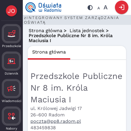
login
A
A
JO
zINTEGROWANY SYSTEM ZARZąDZANIA
OŚWIATĄ
Strona główna
>
Lista jednostek
>
Przedszkole Publiczne Nr 8 im. Króla
Maciusia I
Przedszkole
Strona główna
Przedszkole Publiczne
Dziennik
Nr 8 im. Króla
Maciusia I
Wiadomości
ul. Królowej Jadwigi 17
26-600 Radom
poczta@pp8.radom.pl
483459838
Nabory