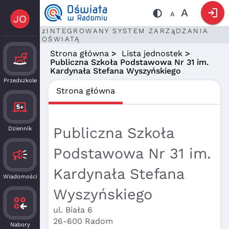
login
A
A
JO
zINTEGROWANY SYSTEM ZARZąDZANIA
OŚWIATĄ
Strona główna
>
Lista jednostek
>
Publiczna Szkoła Podstawowa Nr 31 im.
Kardynała Stefana Wyszyńskiego
Przedszkole
Strona główna
Publiczna Szkoła
Dziennik
Podstawowa Nr 31 im.
Kardynała Stefana
Wiadomości
Wyszyńskiego
ul. Biała 6
26-600 Radom
Nabory