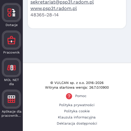
sekretariat@psp31.radom.pl
www.psp31.radom.pl
48365-28-14
Dotacje
Pracownik
MOL NET
© VULCAN sp. z o.o.
2016-2026
dla
Witryna startowa wersja: 26.7.0.10900
czytelnika
Pomoc
Polityka prywatności
Polityka cookie
Aplikacje dla
pracowników
Klauzula informacyjna
Deklaracja dostępności