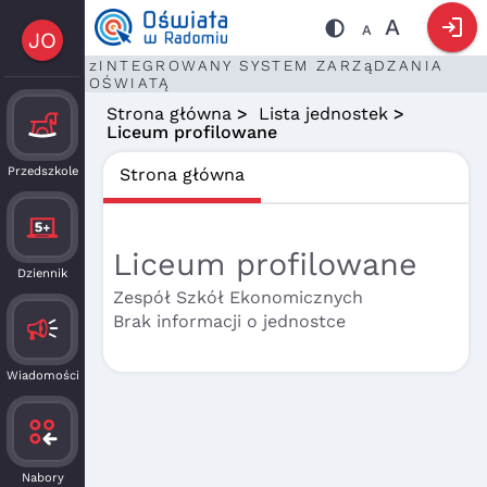
login
A
A
JO
zINTEGROWANY SYSTEM ZARZąDZANIA
OŚWIATĄ
Strona główna
>
Lista jednostek
>
Liceum profilowane
Przedszkole
Strona główna
Liceum profilowane
Dziennik
Zespół Szkół Ekonomicznych
Brak informacji o jednostce
Wiadomości
Nabory