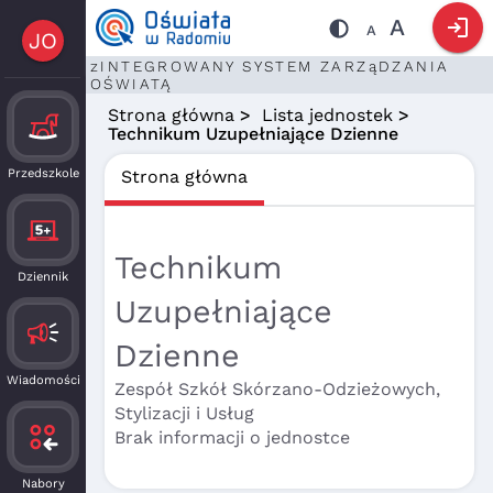
login
A
A
JO
zINTEGROWANY SYSTEM ZARZąDZANIA
OŚWIATĄ
Strona główna
>
Lista jednostek
>
Technikum Uzupełniające Dzienne
Przedszkole
Strona główna
Technikum
Dziennik
Uzupełniające
Dzienne
Wiadomości
Zespół Szkół Skórzano-Odzieżowych,
Stylizacji i Usług
Brak informacji o jednostce
Nabory