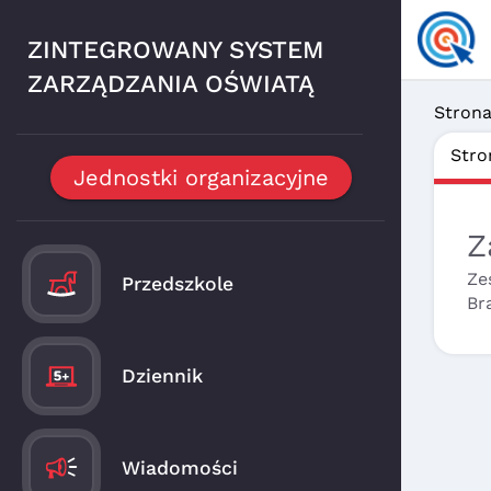
ZINTEGROWANY SYSTEM
ZARZĄDZANIA OŚWIATĄ
Stron
Stro
Jednostki organizacyjne
Z
Ze
Przedszkole
Br
Dziennik
Wiadomości