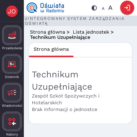
login
A
A
JO
zINTEGROWANY SYSTEM ZARZąDZANIA
OŚWIATĄ
Strona główna
>
Lista jednostek
>
Technikum Uzupełniające
Przedszkole
Strona główna
Technikum
Dziennik
Uzupełniające
Zespół Szkół Spożywczych i
Hotelarskich
Wiadomości
Brak informacji o jednostce
Nabory