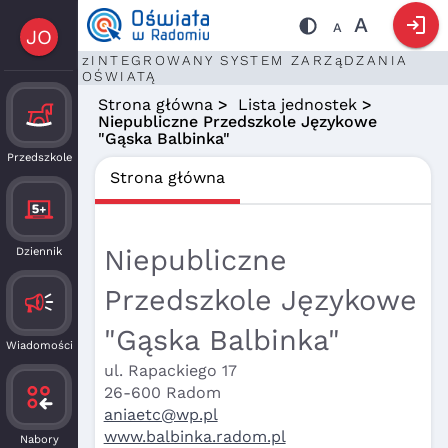
login
A
A
JO
zINTEGROWANY SYSTEM ZARZąDZANIA
OŚWIATĄ
Strona główna
>
Lista jednostek
>
Niepubliczne Przedszkole Językowe
"Gąska Balbinka"
Przedszkole
Strona główna
Niepubliczne
Dziennik
Przedszkole Językowe
"Gąska Balbinka"
Wiadomości
ul. Rapackiego 17
26-600 Radom
aniaetc@wp.pl
www.balbinka.radom.pl
Nabory