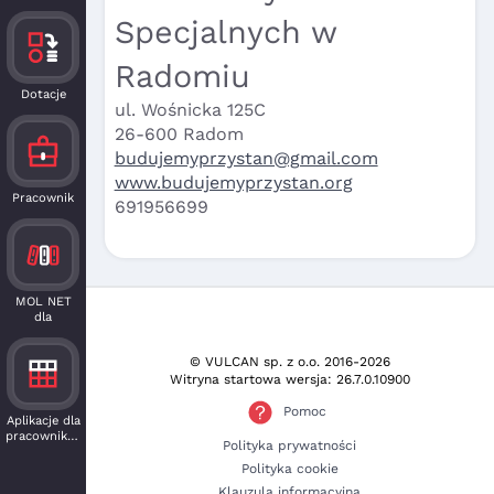
Specjalnych w
Radomiu
Dotacje
ul. Wośnicka 125C
26-600 Radom
budujemyprzystan@gmail.com
www.budujemyprzystan.org
Pracownik
691956699
MOL NET
dla
czytelnika
© VULCAN sp. z o.o.
2016-2026
Witryna startowa wersja: 26.7.0.10900
Pomoc
Aplikacje dla
pracowników
Polityka prywatności
Polityka cookie
Klauzula informacyjna