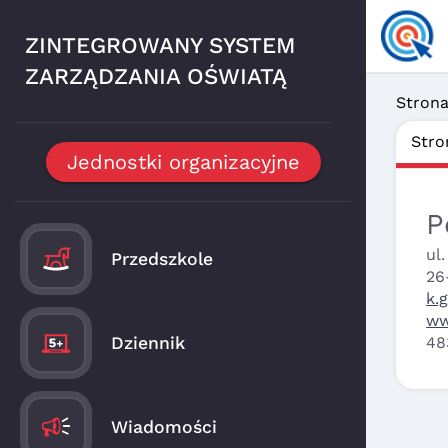
ZINTEGROWANY SYSTEM
ZARZĄDZANIA OŚWIATĄ
Stron
Stro
Jednostki organizacyjne
P
ul
Przedszkole
26
k.
ww
Dziennik
48
Wiadomości