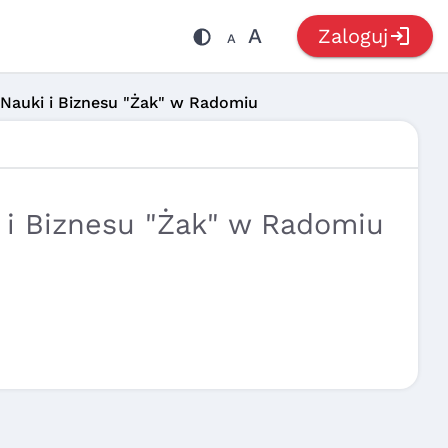
login
A
Zaloguj
A
Nauki i Biznesu "Żak" w Radomiu
 i Biznesu "Żak" w Radomiu