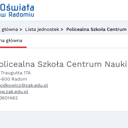
a główna
>
Lista jednostek
> Policealna Szkoła Centrum 
na główna
olicealna Szkoła Centrum Nauki
. Traugutta 17A
-600 Radom
godkowicz@zak.edu.pl
w.zak.edu.pl
3601462