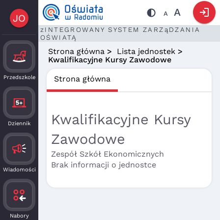
login
A
A
JO
zINTEGROWANY SYSTEM ZARZąDZANIA
OŚWIATĄ
Strona główna
>
Lista jednostek
>
Kwalifikacyjne Kursy Zawodowe
Przedszkole
Strona główna
Kwalifikacyjne Kursy
Dziennik
Zawodowe
Zespół Szkół Ekonomicznych
Brak informacji o jednostce
Wiadomości
Nabory