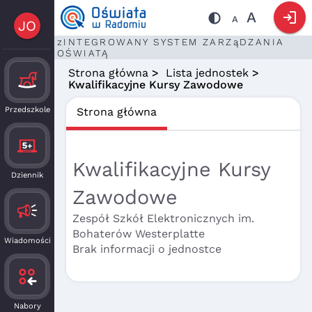
login
A
A
JO
zINTEGROWANY SYSTEM ZARZąDZANIA
OŚWIATĄ
Strona główna
>
Lista jednostek
>
Kwalifikacyjne Kursy Zawodowe
Przedszkole
Strona główna
Kwalifikacyjne Kursy
Dziennik
Zawodowe
Zespół Szkół Elektronicznych im.
Bohaterów Westerplatte
Wiadomości
Brak informacji o jednostce
Nabory