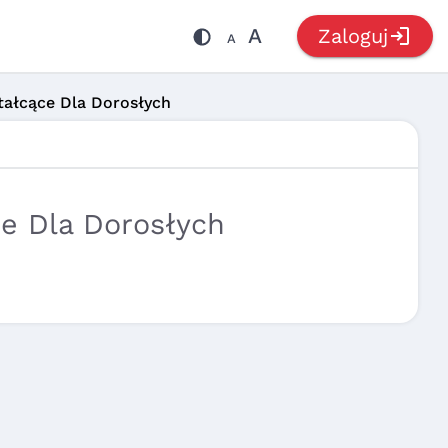
login
A
Zaloguj
A
ałcące Dla Dorosłych
e Dla Dorosłych