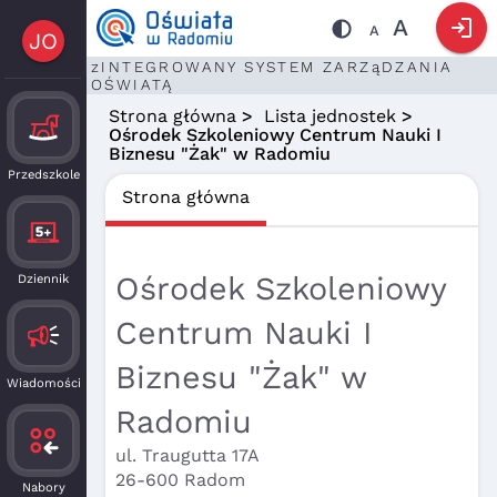
login
A
A
JO
zINTEGROWANY SYSTEM ZARZąDZANIA
OŚWIATĄ
Strona główna
>
Lista jednostek
>
Ośrodek Szkoleniowy Centrum Nauki I
Biznesu "Żak" w Radomiu
Przedszkole
Strona główna
Ośrodek Szkoleniowy
Dziennik
Centrum Nauki I
Biznesu "Żak" w
Wiadomości
Radomiu
ul. Traugutta 17A
26-600 Radom
Nabory