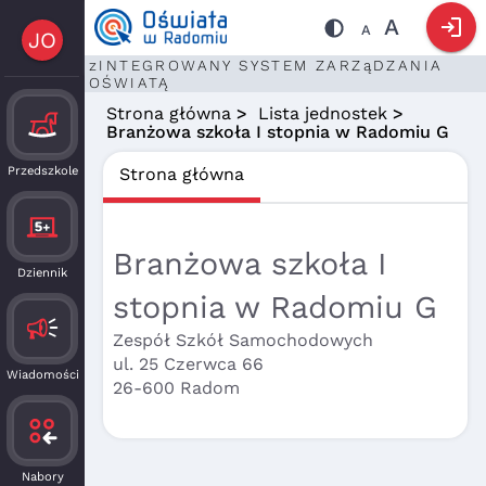
login
A
A
JO
zINTEGROWANY SYSTEM ZARZąDZANIA
OŚWIATĄ
Strona główna
>
Lista jednostek
>
Branżowa szkoła I stopnia w Radomiu G
Przedszkole
Strona główna
Branżowa szkoła I
Dziennik
stopnia w Radomiu G
Zespół Szkół Samochodowych
ul. 25 Czerwca 66
Wiadomości
26-600 Radom
Nabory