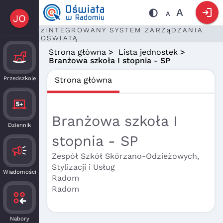
login
A
A
JO
zINTEGROWANY SYSTEM ZARZąDZANIA
OŚWIATĄ
Strona główna
>
Lista jednostek
>
Branżowa szkoła I stopnia - SP
Przedszkole
Strona główna
Branżowa szkoła I
Dziennik
stopnia - SP
Zespół Szkół Skórzano-Odzieżowych,
Stylizacji i Usług
Wiadomości
Radom
Radom
Nabory