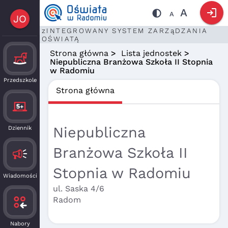
login
A
A
JO
zINTEGROWANY SYSTEM ZARZąDZANIA
OŚWIATĄ
Strona główna
>
Lista jednostek
>
Niepubliczna Branżowa Szkoła II Stopnia
w Radomiu
Przedszkole
Strona główna
Niepubliczna
Dziennik
Branżowa Szkoła II
Stopnia w Radomiu
Wiadomości
ul. Saska 4/6
Radom
Nabory